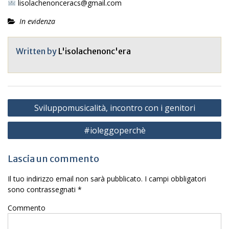
lisolachenonceracs@gmail.com
In evidenza
Written by
L'isolachenonc'era
Navigazione
Sviluppomusicalità, incontro con i genitori
articoli
#ioleggoperchè
Lascia un commento
Il tuo indirizzo email non sarà pubblicato.
I campi obbligatori
sono contrassegnati
*
Commento