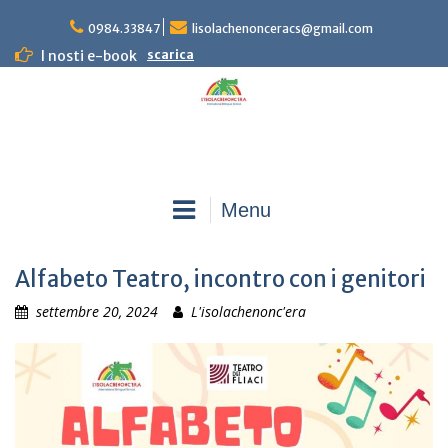
Skip
0984.33847
lisolachenonceracs@gmail.com
to
content
I nosti e-book
scarica
Menu
Alfabeto Teatro, incontro con i genitori
settembre 20, 2024
L'isolachenonc'era