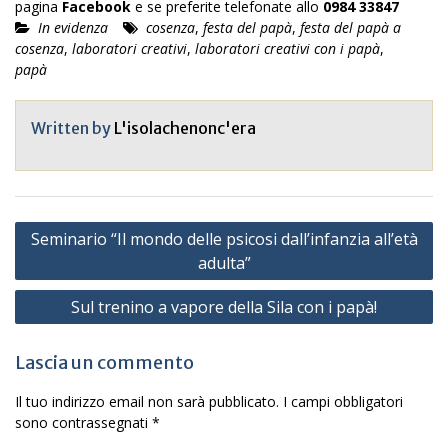
pagina
Facebook
e se preferite telefonate allo
0984 33847
In evidenza
cosenza
,
festa del papà
,
festa del papà a
cosenza
,
laboratori creativi
,
laboratori creativi con i papà
,
papà
Written by
L'isolachenonc'era
Navigazione
Seminario “Il mondo delle psicosi dall’infanzia all’età
articoli
adulta”
Sul trenino a vapore della Sila con i papà!
Lascia un commento
Il tuo indirizzo email non sarà pubblicato.
I campi obbligatori
sono contrassegnati
*