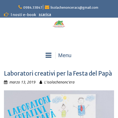
Skip
0984.33847
lisolachenonceracs@gmail.com
to
content
I nosti e-book
scarica
Menu
Laboratori creativi per la Festa del Papà
marzo 13, 2019
L'isolachenonc'era