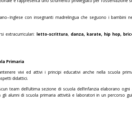
onale e rappresenta uno strumento privilegiato per l’osservazione su
iano–Inglese con insegnanti madrelingua che seguono i bambini nei
si extracurriculari:
letto-scrittura
,
danza, karate, hip hop, bri
ola Primaria
tenere vivi ed attivi i principi educativi anche nella scuola prim
petti didattici.
ascun team dell’ultima sezione di scuola dell’infanzia elaborano ogn
gli alunni di scuola primaria attività e laboratori in un percorso g