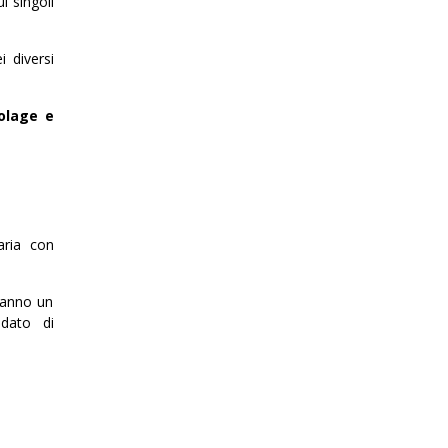
i singoli
 diversi
colage e
aria con
i anno un
uidato di