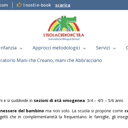
.com
I nosti e-book
scarica
Infanzia
Approcci metodologici
Servizi
ratorio Mani che Creano, mani che Abbracciano
ni e si suddivide in
sezioni di età omogenea
: 3/4 – 4/5 – 5/6 anni.
nessere del bambino
ma non solo. La scuola si propone come
c
etti che in complementarietà la frequentano: le famiglie, gli insegn