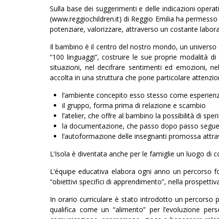
Sulla base dei suggerimenti e delle indicazioni opera
(www.reggiochildren.it) di Reggio Emilia ha permesso 
potenziare, valorizzare, attraverso un costante laborat
Il bambino è il centro del nostro mondo, un universo fa
“100 linguaggi”, costruire le sue proprie modalità
situazioni, nel decifrare sentimenti ed emozioni, 
accolta in una struttura che pone particolare attenzio
l’ambiente concepito esso stesso come esperienz
il gruppo, forma prima di relazione e scambio
l’atelier, che offre al bambino la possibilità di spe
la documentazione, che passo dopo passo segue 
l’autoformazione delle insegnanti promossa attrave
L’Isola è diventata anche per le famiglie un luogo di c
L’équipe educativa elabora ogni anno un percorso fo
“obiettivi specifici di apprendimento”, nella prospet
In orario curriculare è stato introdotto un percorso 
qualifica come un “alimento” per l’evoluzione per