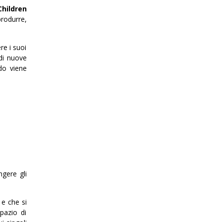
Children
produrre,
re i suoi
di nuove
do viene
gere gli
 e che si
pazio di