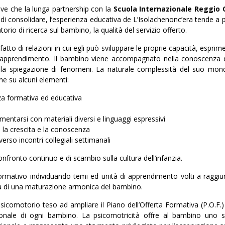
tive che la lunga partnership con la
Scuola Internazionale Reggio 
di consolidare, l’esperienza educativa de L’Isolachenonc’era tende a 
orio di ricerca sul bambino, la qualità del servizio offerto.
tto di relazioni in cui egli può sviluppare le proprie capacità, esprime
 di apprendimento. Il bambino viene accompagnato nella conoscenza 
nella spiegazione di fenomeni. La naturale complessità del suo mon
ne su alcuni elementi:
a formativa ed educativa
rimentarsi con materiali diversi e linguaggi espressivi
la crescita e la conoscenza
rso incontri collegiali settimanali
onfronto continuo e di scambio sulla cultura dell’infanzia.
rmativo individuando temi ed unità di apprendimento volti a raggiun
tiva di una maturazione armonica del bambino.
psicomotorio teso ad ampliare il Piano dell’Offerta Formativa (P.O.F.)
sonale di ogni bambino. La psicomotricità offre al bambino uno s