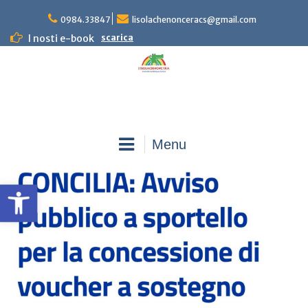
Skip
0984.33847
lisolachenonceracs@gmail.com
to
content
I nosti e-book
scarica
Menu