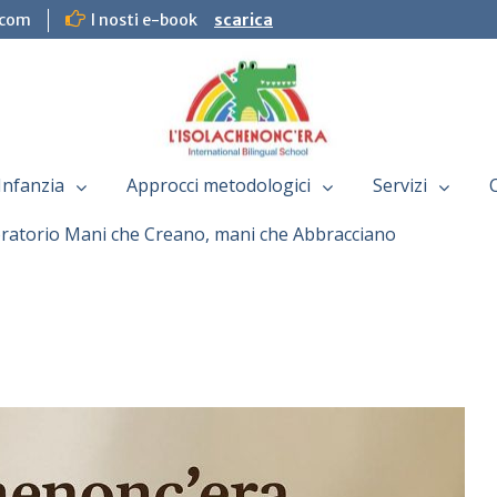
.com
I nosti e-book
scarica
Infanzia
Approcci metodologici
Servizi
ratorio Mani che Creano, mani che Abbracciano