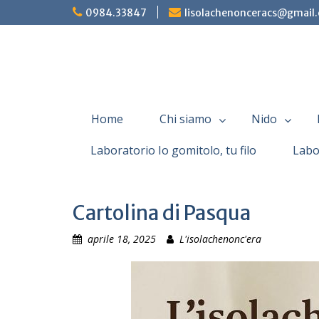
Skip
0984.33847
lisolachenonceracs@gmail
to
content
Home
Chi siamo
Nido
Laboratorio Io gomitolo, tu filo
Labo
Cartolina di Pasqua
aprile 18, 2025
L'isolachenonc'era