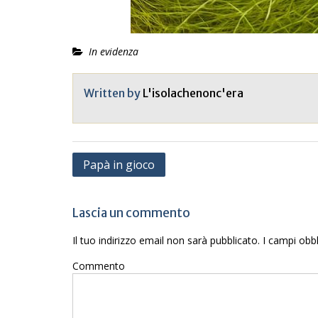
In evidenza
Written by
L'isolachenonc'era
Navigazione
Papà in gioco
articoli
Lascia un commento
Il tuo indirizzo email non sarà pubblicato.
I campi obbl
Commento